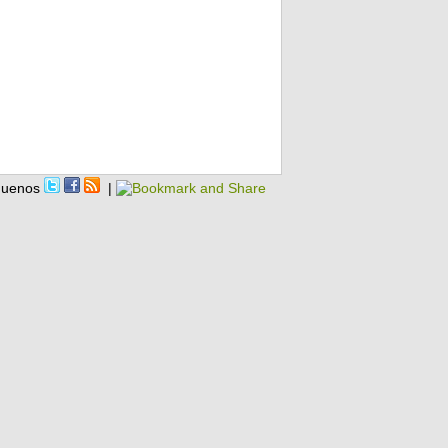
guenos
|