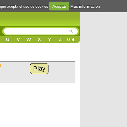
Login
Aceptar
Más información
 que acepta el uso de cookies
U
V
W
X
Y
Z
0-9
Play