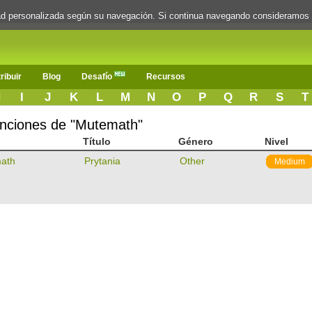
dad personalizada según su navegación. Si continua navegando consideramos
ribuir
Blog
Desafío
Recursos
H
I
J
K
L
M
N
O
P
Q
R
S
T
canciones de "Mutemath"
Título
Género
Nivel
ath
Prytania
Other
Medium