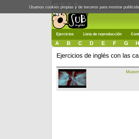
Usamos cookies propias y de terceros para mostrar publici
Ejercicios
Lista de reproducción
Cont
A
B
C
D
E
F
G
Ejercicios de inglés con las 
Mutem