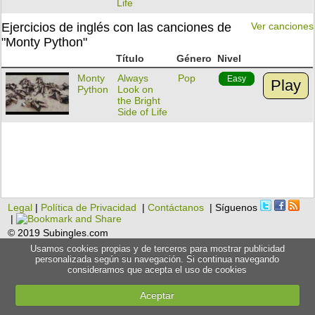
Life
Ejercicios de inglés con las canciones de
Ver canciones
"Monty Python"
Título
Género
Nivel
Monty
Always
Pop
Easy
Play
Python
Look on
the Bright
Side of Life
Legal
|
Política de Privacidad
|
Contáctanos
| Síguenos
|
© 2019 Subingles.com
Usamos cookies propias y de terceros para mostrar publicidad
personalizada según su navegación. Si continua navegando
consideramos que acepta el uso de cookies
Aceptar