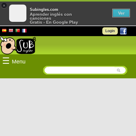
×
Subingles.com
Ver
Aprender inglés con
canciones
Gratis - En Google Play
Login
☰
Menu