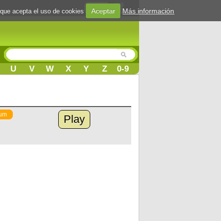
Login
Aceptar
Más información
 que acepta el uso de cookies
U
V
W
X
Y
Z
0-9
um
Play