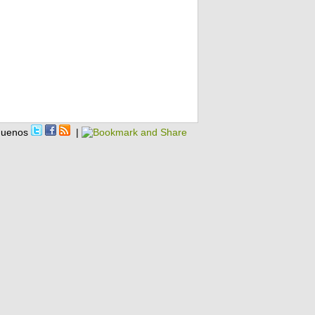
guenos
|