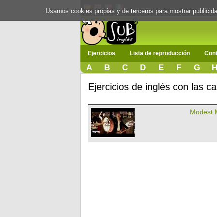
Usamos cookies propias y de terceros para mostrar publici
Ejercicios
Lista de reproducción
Cont
A
B
C
D
E
F
G
Ejercicios de inglés con las 
Modest 