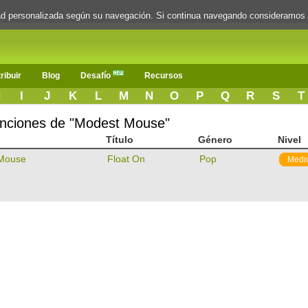
dad personalizada según su navegación. Si continua navegando consideramos
ribuir
Blog
Desafío
Recursos
H
I
J
K
L
M
N
O
P
Q
R
S
T
canciones de "Modest Mouse"
Título
Género
Nivel
Mouse
Float On
Pop
Medi