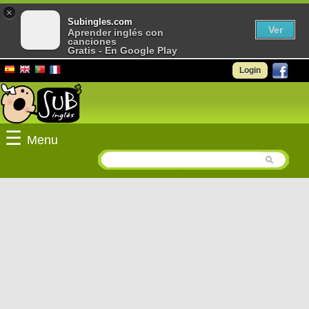
×
Subingles.com
Ver
Aprender inglés con
canciones
Gratis - En Google Play
Login
☰
Menu