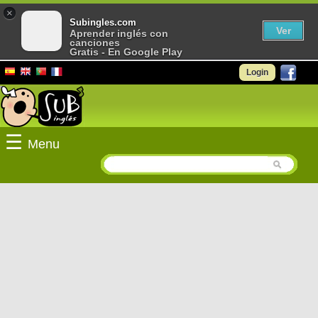
×
Subingles.com
Ver
Aprender inglés con
canciones
Gratis - En Google Play
Login
☰
Menu