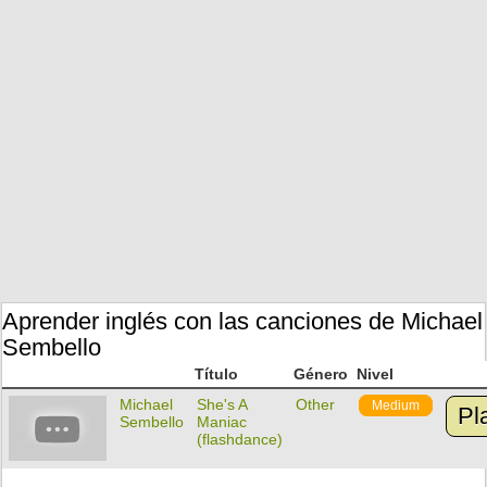
Aprender inglés con las canciones de Michael
Sembello
Título
Género
Nivel
Michael
She's A
Other
Medium
Pl
Sembello
Maniac
(flashdance)