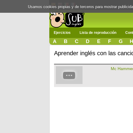
Usamos cookies propias y de terceros para mostrar publici
Ejercicios
Lista de reproducción
Cont
A
B
C
D
E
F
G
Aprender inglés con las can
Mc Hamme