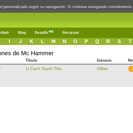
dad personalizada según su navegación. Si continua navegando consideramos
ribuir
Blog
Desafío
Recursos
H
I
J
K
L
M
N
O
P
Q
R
S
T
ciones de Mc Hammer
Título
Género
Ni
r
U Can't Touch This
Other