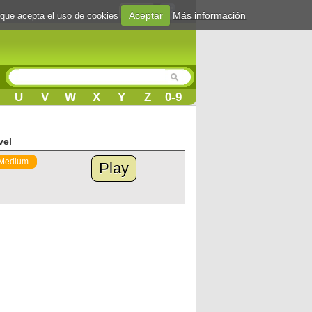
Login
Aceptar
Más información
 que acepta el uso de cookies
U
V
W
X
Y
Z
0-9
vel
Medium
Play