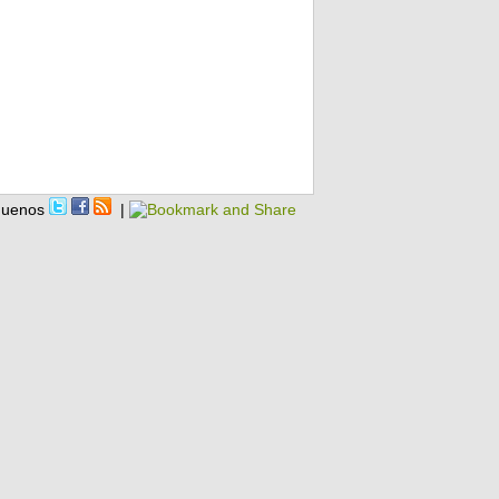
guenos
|