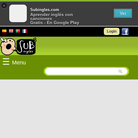
×
Subingles.com
Ver
Aprender inglés con
canciones
Gratis - En Google Play
Login
☰
Menu