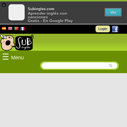
×
Subingles.com
Ver
Aprender inglés con
canciones
Gratis - En Google Play
Login
☰
Menu