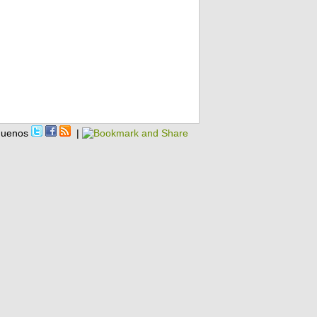
guenos
|