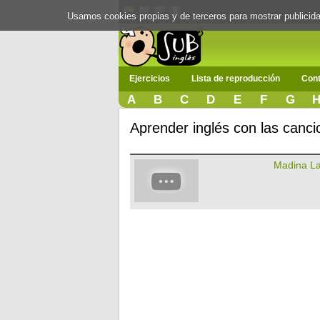
Usamos cookies propias y de terceros para mostrar publici
Ejercicios
Lista de reproducción
Cont
A
B
C
D
E
F
G
Aprender inglés con las canc
Madina L