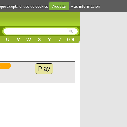
Login
Aceptar
Más información
 que acepta el uso de cookies
U
V
W
X
Y
Z
0-9
l
dium
Play