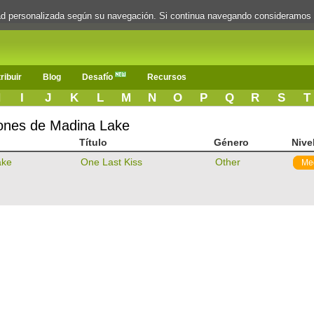
dad personalizada según su navegación. Si continua navegando consideramos
ribuir
Blog
Desafío
Recursos
H
I
J
K
L
M
N
O
P
Q
R
S
T
iones de Madina Lake
Título
Género
Nive
ake
One Last Kiss
Other
Me