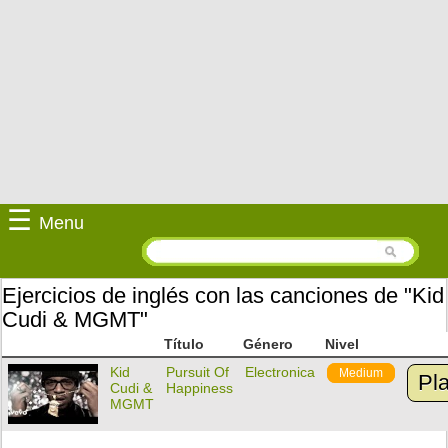
☰
Menu
Ejercicios de inglés con las canciones de "Kid
Cudi & MGMT"
Título
Género
Nivel
Kid
Pursuit Of
Electronica
Medium
Pl
Cudi &
Happiness
MGMT