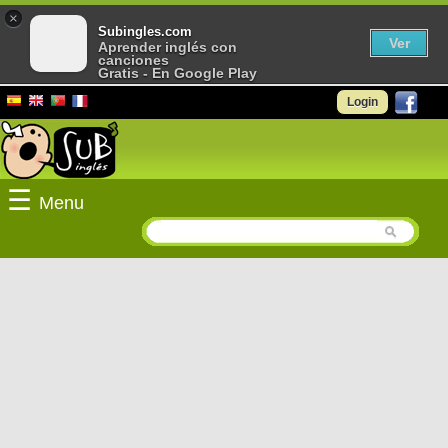
×
Subingles.com
Ver
Aprender inglés con
canciones
Gratis - En Google Play
Login
☰
Menu