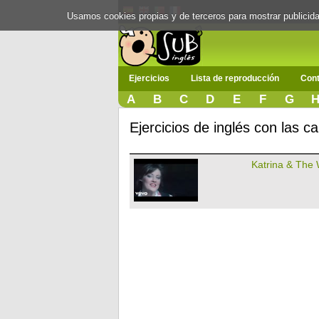
Usamos cookies propias y de terceros para mostrar publici
Ejercicios
Lista de reproducción
Cont
A
B
C
D
E
F
G
Ejercicios de inglés con las 
Katrina & The