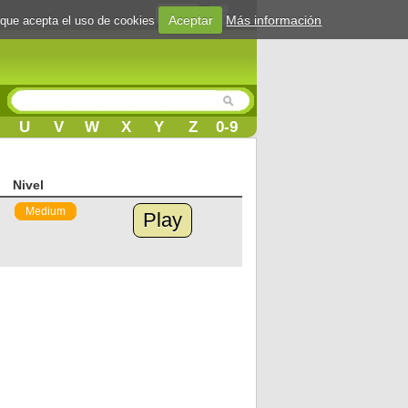
Login
Aceptar
Más información
 que acepta el uso de cookies
U
V
W
X
Y
Z
0-9
Nivel
Medium
Play