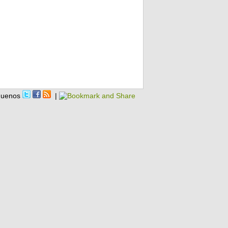
guenos
|