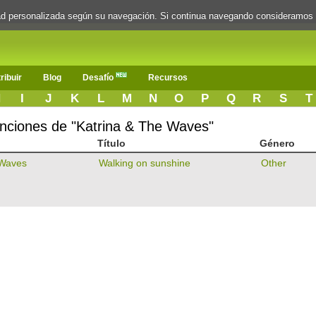
dad personalizada según su navegación. Si continua navegando consideramos
ribuir
Blog
Desafío
Recursos
H
I
J
K
L
M
N
O
P
Q
R
S
T
canciones de "Katrina & The Waves"
Título
Género
 Waves
Walking on sunshine
Other