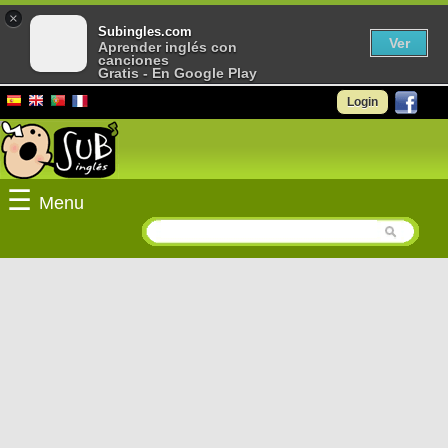
×
Subingles.com
Ver
Aprender inglés con
canciones
Gratis - En Google Play
Login
☰
Menu