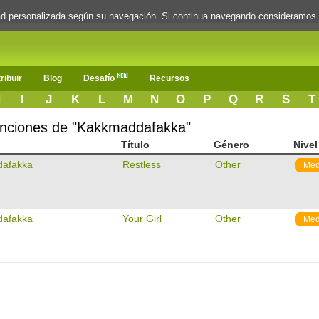
dad personalizada según su navegación. Si continua navegando consideramos
ribuir
Blog
Desafío
Recursos
H
I
J
K
L
M
N
O
P
Q
R
S
T
 canciones de "Kakkmaddafakka"
Título
Género
Nivel
afakka
Restless
Other
Med
afakka
Your Girl
Other
Med