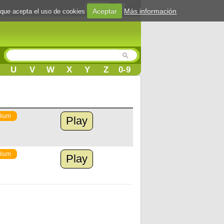
Login
Aceptar
Más información
 que acepta el uso de cookies
U
V
W
X
Y
Z
0-9
ium
Play
ium
Play