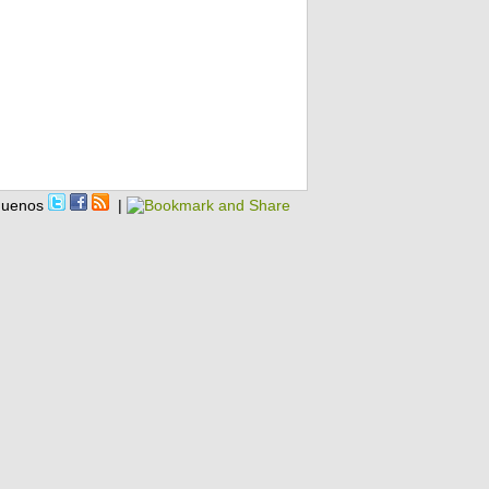
guenos
|