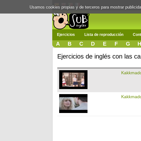
Usamos cookies propias y de terceros para mostrar publici
Ejercicios
Lista de reproducción
Cont
A
B
C
D
E
F
G
Ejercicios de inglés con las
Kakkmadd
Kakkmadd