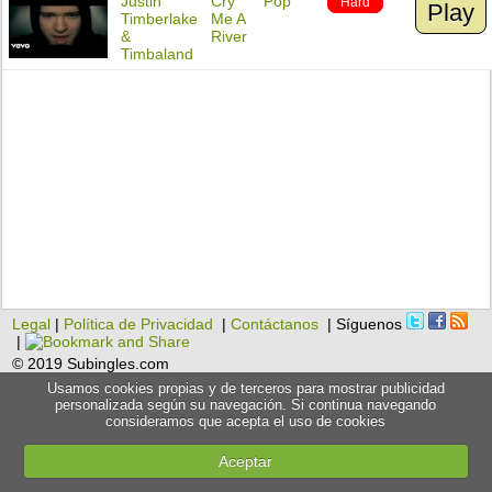
Justin
Cry
Pop
Hard
Play
Timberlake
Me A
&
River
Timbaland
Legal
|
Política de Privacidad
|
Contáctanos
| Síguenos
|
© 2019 Subingles.com
Usamos cookies propias y de terceros para mostrar publicidad
personalizada según su navegación. Si continua navegando
consideramos que acepta el uso de cookies
Aceptar