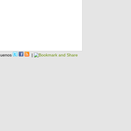
guenos
|