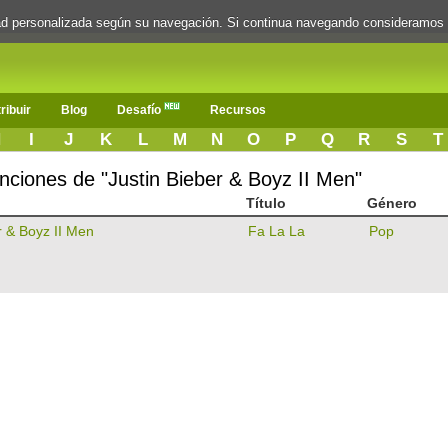
dad personalizada según su navegación. Si continua navegando consideramos
ribuir
Blog
Desafío
Recursos
H
I
J
K
L
M
N
O
P
Q
R
S
T
anciones de "Justin Bieber & Boyz II Men"
Título
Género
r & Boyz II Men
Fa La La
Pop