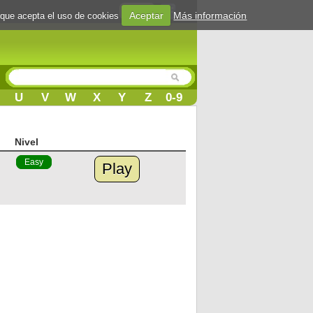
Login
Aceptar
Más información
 que acepta el uso de cookies
U
V
W
X
Y
Z
0-9
Nivel
Easy
Play