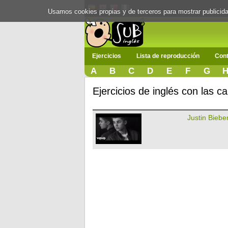
Usamos cookies propias y de terceros para mostrar publici
Ejercicios
Lista de reproducción
Cont
A
B
C
D
E
F
G
Ejercicios de inglés con las c
Justin Biebe