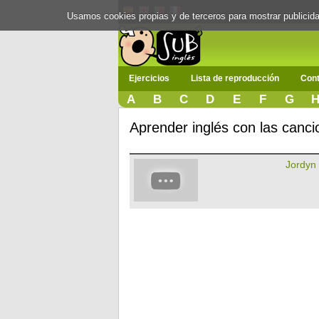
Usamos cookies propias y de terceros para mostrar publici
Ejercicios
Lista de reproducción
Cont
A
B
C
D
E
F
G
Aprender inglés con las canci
Jordyn 