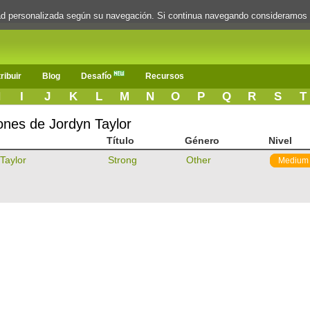
dad personalizada según su navegación. Si continua navegando consideramos
ribuir
Blog
Desafío
Recursos
H
I
J
K
L
M
N
O
P
Q
R
S
T
ones de Jordyn Taylor
Título
Género
Nivel
Taylor
Strong
Other
Medium