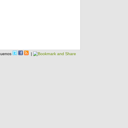
guenos
|