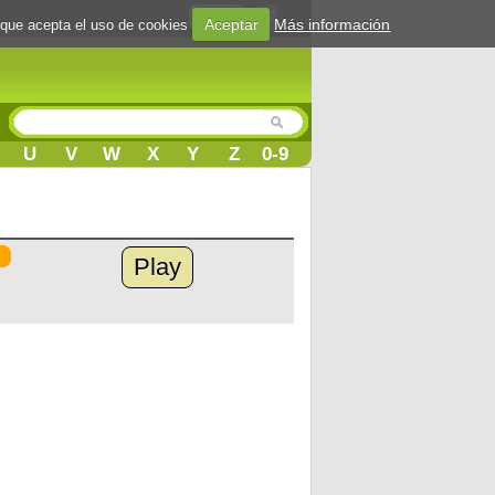
Login
Aceptar
Más información
 que acepta el uso de cookies
U
V
W
X
Y
Z
0-9
Play