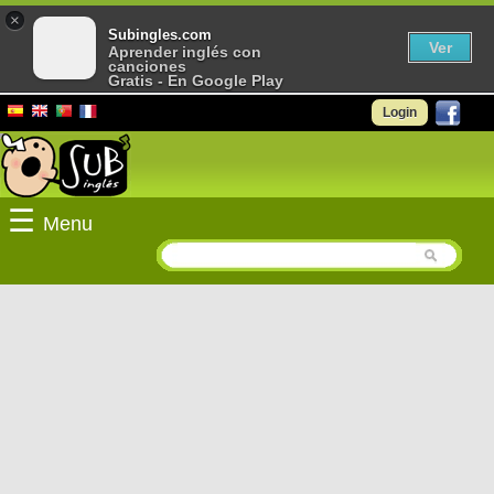
×
Subingles.com
Ver
Aprender inglés con
canciones
Gratis - En Google Play
Login
☰
Menu