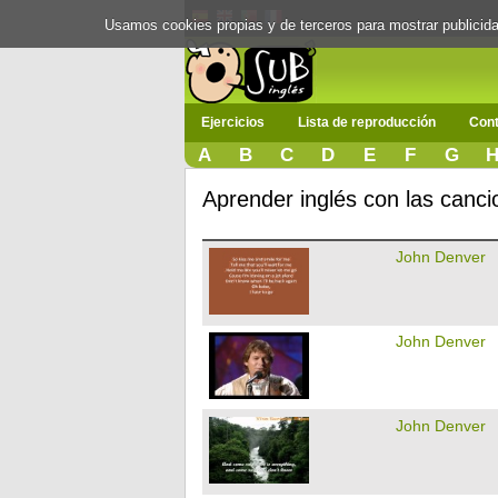
Usamos cookies propias y de terceros para mostrar publici
Ejercicios
Lista de reproducción
Cont
A
B
C
D
E
F
G
Aprender inglés con las canc
John Denver
John Denver
John Denver