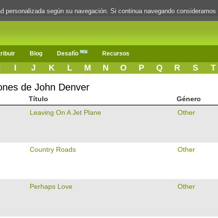
dad personalizada según su navegación. Si continua navegando consideramos
ribuir
Blog
Desafío
Recursos
H
I
J
K
L
M
N
O
P
Q
R
S
T
iones de John Denver
Título
Género
Leaving On A Jet Plane
Other
Country Roads
Other
Perhaps Love
Other