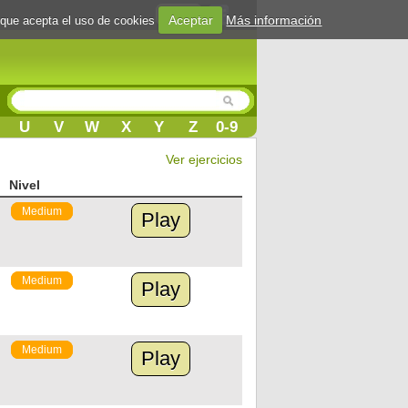
Login
Aceptar
Más información
 que acepta el uso de cookies
U
V
W
X
Y
Z
0-9
Ver ejercicios
Nivel
Medium
Play
Medium
Play
Medium
Play