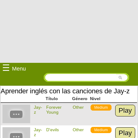
☰
Menu
Aprender inglés con las canciones de Jay-z
Título
Género
Nivel
Jay-
Forever
Other
Medium
Play
z
Young
Jay-
D'evils
Other
Medium
Play
z