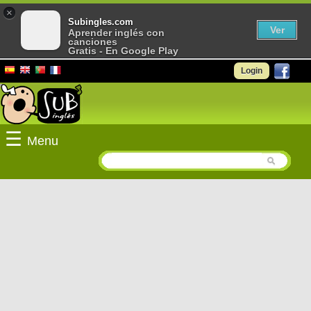
×
Subingles.com
Ver
Aprender inglés con
canciones
Gratis - En Google Play
Login
☰
Menu