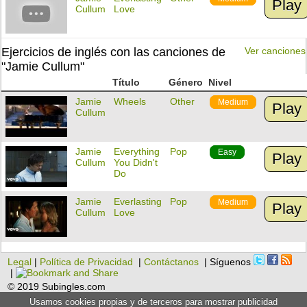
Play
Cullum
Love
Ejercicios de inglés con las canciones de
Ver canciones
"Jamie Cullum"
Título
Género
Nivel
Jamie
Wheels
Other
Medium
Play
Cullum
Jamie
Everything
Pop
Easy
Play
Cullum
You Didn't
Do
Jamie
Everlasting
Pop
Medium
Play
Cullum
Love
Legal
|
Política de Privacidad
|
Contáctanos
| Síguenos
|
© 2019 Subingles.com
Usamos cookies propias y de terceros para mostrar publicidad