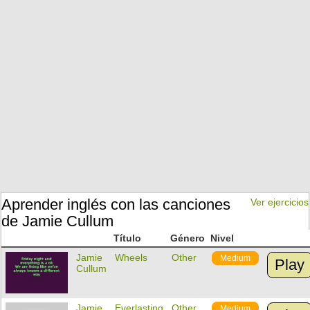
Aprender inglés con las canciones
Ver ejercicios
de Jamie Cullum
Título
Género
Nivel
Jamie
Wheels
Other
Medium
Play
Cullum
Jamie
Everlasting
Other
Medium