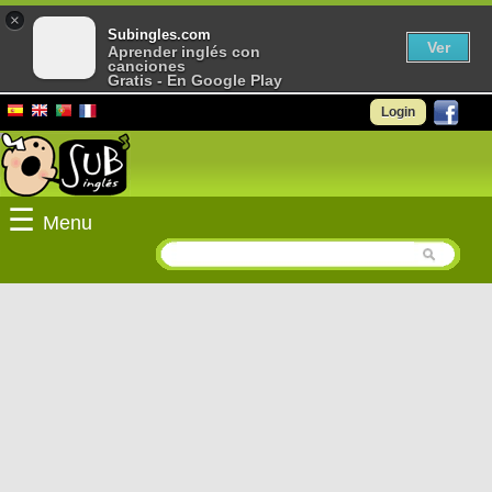
×
Subingles.com
Ver
Aprender inglés con
canciones
Gratis - En Google Play
Login
☰
Menu