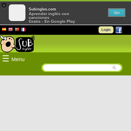
×
Subingles.com
Ver
Aprender inglés con
canciones
Gratis - En Google Play
Login
☰
Menu