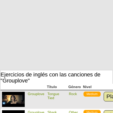
Ejercicios de inglés con las canciones de
"Grouplove"
Título
Género
Nivel
Grouplove
Tongue
Rock
Medium
Pl
Tied
Grouplove
Shark
Other
Medium