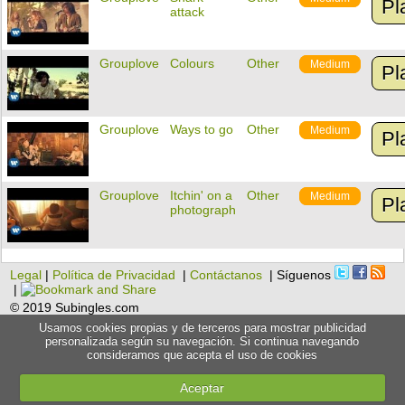
Pl
attack
Grouplove
Colours
Other
Medium
Pl
Grouplove
Ways to go
Other
Medium
Pl
Grouplove
Itchin' on a
Other
Medium
Pl
photograph
Legal
|
Política de Privacidad
|
Contáctanos
| Síguenos
|
© 2019 Subingles.com
Usamos cookies propias y de terceros para mostrar publicidad
personalizada según su navegación. Si continua navegando
consideramos que acepta el uso de cookies
Aceptar