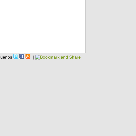
guenos
|