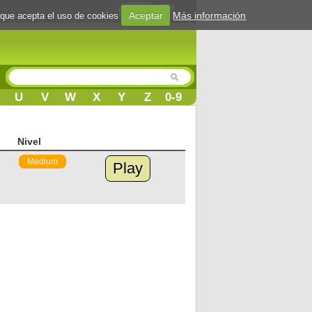
Login
Aceptar
Más información
 que acepta el uso de cookies
U
V
W
X
Y
Z
0-9
Nivel
Medium
Play