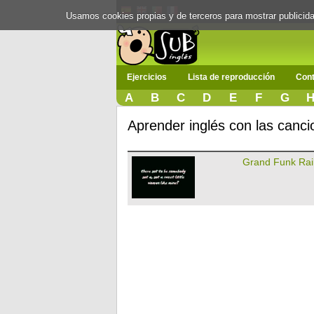
Usamos cookies propias y de terceros para mostrar publici
Ejercicios
Lista de reproducción
Cont
A
B
C
D
E
F
G
Aprender inglés con las canc
Grand Funk Rai