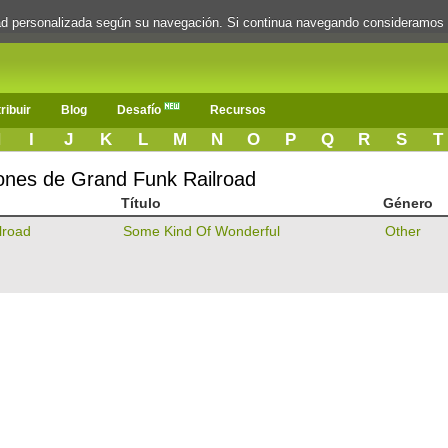
dad personalizada según su navegación. Si continua navegando consideramos
ribuir
Blog
Desafío
Recursos
H
I
J
K
L
M
N
O
P
Q
R
S
T
iones de Grand Funk Railroad
Título
Género
lroad
Some Kind Of Wonderful
Other