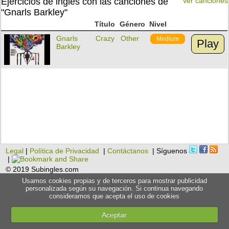
Ejercicios de inglés con las canciones de
Ver canciones
"Gnarls Barkley"
Título
Género
Nivel
Gnarls
Crazy
Other
Medium
Play
Barkley
Legal
|
Política de Privacidad
|
Contáctanos
| Síguenos
|
© 2019 Subingles.com
Usamos cookies propias y de terceros para mostrar publicidad
personalizada según su navegación. Si continua navegando
consideramos que acepta el uso de cookies
Aceptar