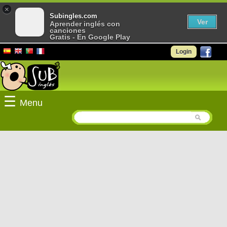
×
Subingles.com
Ver
Aprender inglés con
canciones
Gratis - En Google Play
Login
☰
Menu