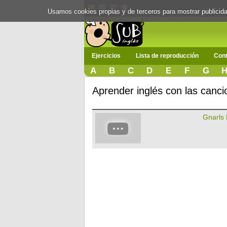
Usamos cookies propias y de terceros para mostrar publici
Ejercicios
Lista de reproducción
Cont
A
B
C
D
E
F
G
Aprender inglés con las canc
Gnarls 