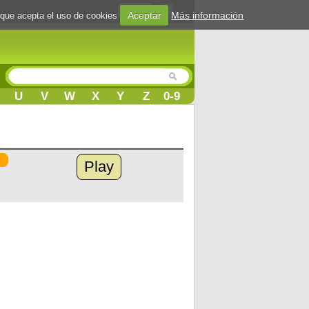
Login
Aceptar
Más información
 que acepta el uso de cookies
U
V
W
X
Y
Z
0-9
Play