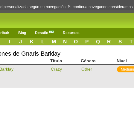
dad personalizada según su navegación. Si continua navegando consideramos
ribuir
Blog
Desafío
Recursos
H
I
J
K
L
M
N
O
P
Q
R
S
T
iones de Gnarls Barklay
Título
Género
Nivel
Barklay
Crazy
Other
Medium