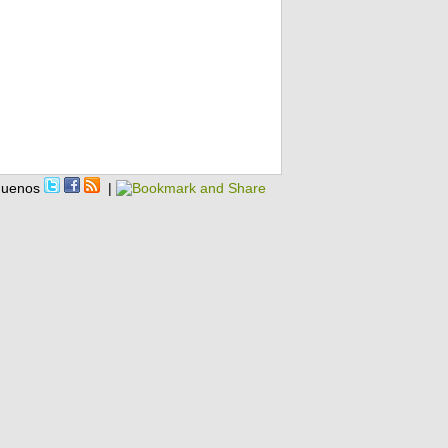
guenos
|