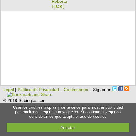
Roberta
Flack )
Legal
|
Política de Privacidad
|
Contáctanos
| Síguenos
|
© 2019 Subingles.com
Usamos cookies propias y de terceros para mostrar publicidad
personalizada según su navegación. Si continua navegando
consideramos que acepta el uso de cookies
Aceptar