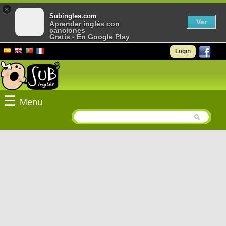
×
Subingles.com
Ver
Aprender inglés con
canciones
Gratis - En Google Play
Login
☰
Menu