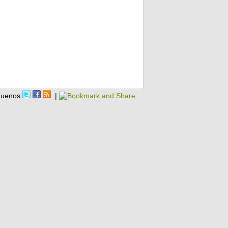
guenos
|