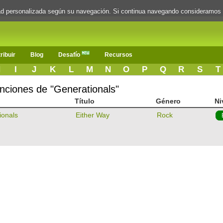
dad personalizada según su navegación. Si continua navegando consideramos
ribuir
Blog
Desafío
Recursos
H
I
J
K
L
M
N
O
P
Q
R
S
T
anciones de "Generationals"
Título
Género
Ni
ionals
Either Way
Rock