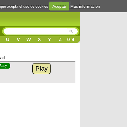
Login
Aceptar
Más información
 que acepta el uso de cookies
U
V
W
X
Y
Z
0-9
vel
Easy
Play