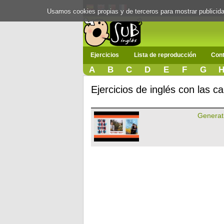
Usamos cookies propias y de terceros para mostrar publici
Ejercicios
Lista de reproducción
Cont
A
B
C
D
E
F
G
Ejercicios de inglés con las c
Generat