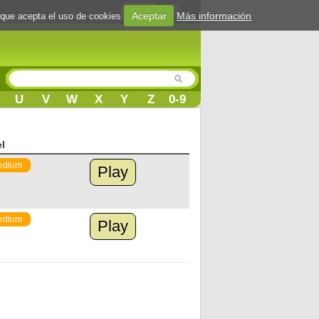
Login
Aceptar
Más información
 que acepta el uso de cookies
U
V
W
X
Y
Z
0-9
el
edium
Play
edium
Play