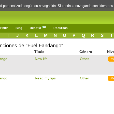
dad personalizada según su navegación. Si continua navegando consideramos
ribuir
Blog
Desafío
Recursos
H
I
J
K
L
M
N
O
P
Q
R
S
T
canciones de "Fuel Fandango"
Título
Género
Niv
ango
New life
Other
M
ango
Read my lips
Other
M