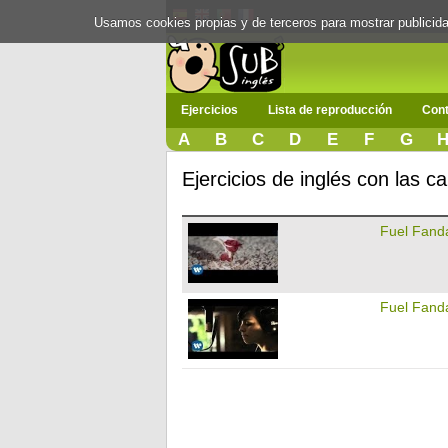
Usamos cookies propias y de terceros para mostrar publici
Ejercicios
Lista de reproducción
Cont
A
B
C
D
E
F
G
Ejercicios de inglés con las 
Fuel Fand
Fuel Fand