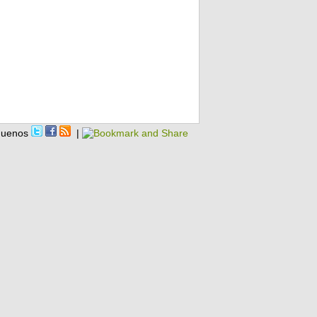
guenos
|