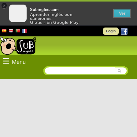
×
Subingles.com
Ver
Aprender inglés con
canciones
Gratis - En Google Play
Login
☰
Menu