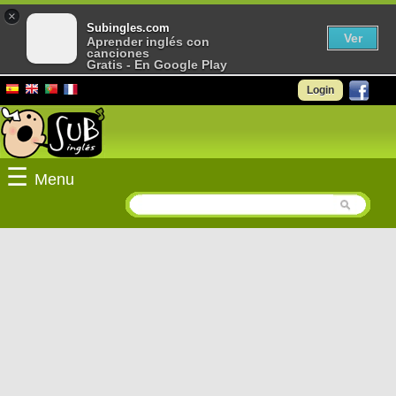
×
Subingles.com
Ver
Aprender inglés con
canciones
Gratis - En Google Play
Login
☰
Menu