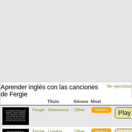
Aprender inglés con las canciones
Ver ejercicios
de Fergie
Título
Género
Nivel
Fergie
Glamorous
Other
Medium
Play
Fergie
London
Other
Medium