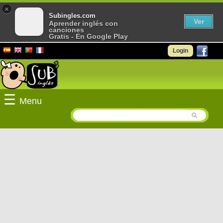
×
Subingles.com
Ver
Aprender inglés con
canciones
Gratis - En Google Play
Login
☰
Menu