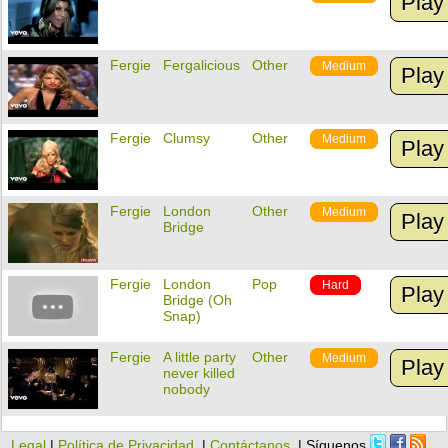
Play
Fergie
Fergalicious
Other
Medium
Play
Fergie
Clumsy
Other
Medium
Play
Fergie
London
Other
Medium
Play
Bridge
Fergie
London
Pop
Hard
Play
Bridge (Oh
Snap)
Fergie
A little party
Other
Medium
Play
never killed
nobody
Legal
|
Política de Privacidad
|
Contáctanos
| Síguenos