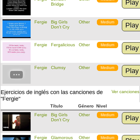
Play
Bridge
Fergie
Big Girls
Other
Medium
Play
Don't Cry
Fergie
Fergalicious
Other
Medium
Play
Fergie
Clumsy
Other
Medium
Play
Ejercicios de inglés con las canciones de
Ver canciones
"Fergie"
Título
Género
Nivel
Fergie
Big Girls
Other
Medium
Play
Don't Cry
Fergie
Glamorous
Other
Medium