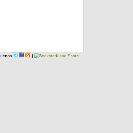
guenos
|