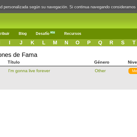
dad personalizada según su navegación. Si continua navegando consideramos
ribuir
Blog
Desafío
Recursos
H
I
J
K
L
M
N
O
P
Q
R
S
T
iones de Fama
Título
Género
Nive
I'm gonna live forever
Other
Me