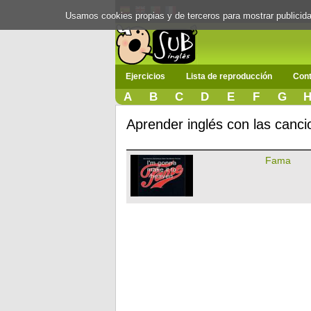
Usamos cookies propias y de terceros para mostrar publici
Ejercicios
Lista de reproducción
Cont
A
B
C
D
E
F
G
Aprender inglés con las canc
Fama