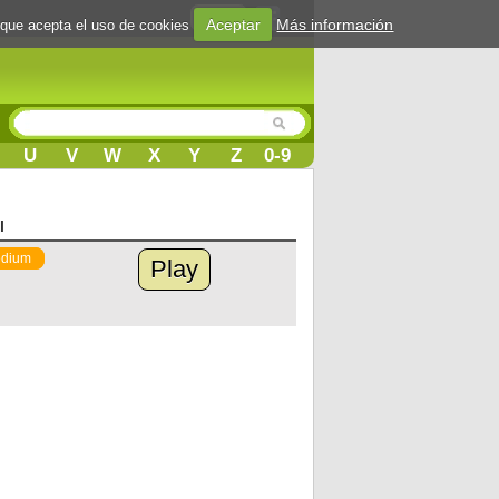
Login
Aceptar
Más información
 que acepta el uso de cookies
U
V
W
X
Y
Z
0-9
l
dium
Play