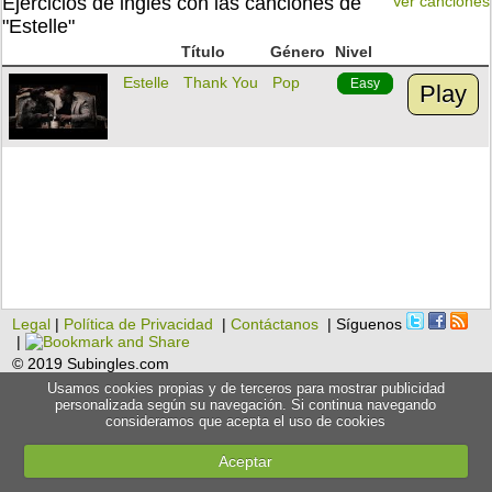
Ejercicios de inglés con las canciones de
Ver canciones
"Estelle"
Título
Género
Nivel
Estelle
Thank You
Pop
Easy
Play
Legal
|
Política de Privacidad
|
Contáctanos
| Síguenos
|
© 2019 Subingles.com
Usamos cookies propias y de terceros para mostrar publicidad
personalizada según su navegación. Si continua navegando
consideramos que acepta el uso de cookies
Aceptar