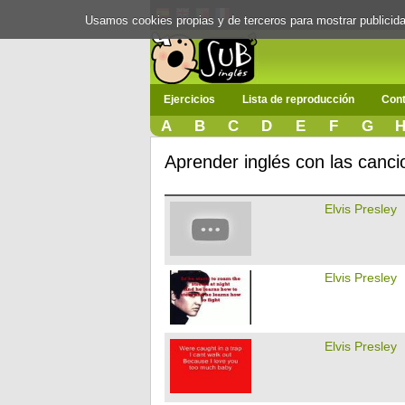
Usamos cookies propias y de terceros para mostrar publici
Ejercicios
Lista de reproducción
Cont
A
B
C
D
E
F
G
Aprender inglés con las canci
Elvis Presley
Elvis Presley
Elvis Presley