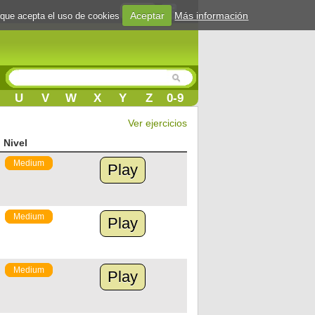
Login
Aceptar
Más información
 que acepta el uso de cookies
U
V
W
X
Y
Z
0-9
Ver ejercicios
Nivel
Medium
Play
Medium
Play
Medium
Play