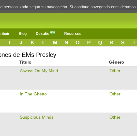
dad personalizada según su navegación. Si continua navegando consideramos
ribuir
Blog
Desafío
Recursos
H
I
J
K
L
M
N
O
P
Q
R
S
T
ones de Elvis Presley
Título
Género
Always On My Mind
Other
In The Ghetto
Other
Suspicious Minds
Other