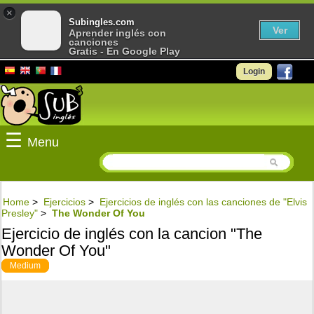
×
Subingles.com
Ver
Aprender inglés con
canciones
Gratis - En Google Play
Login
☰
Menu
Home
>
Ejercicios
>
Ejercicios de inglés con las canciones de "Elvis
Presley"
>
The Wonder Of You
Ejercicio de inglés con la cancion "The
Wonder Of You"
Medium