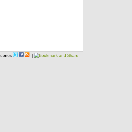
guenos
|