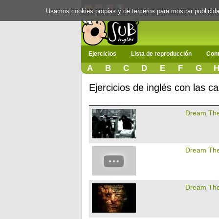
Usamos cookies propias y de terceros para mostrar publici
Ejercicios
Lista de reproducción
Cont
A
B
C
D
E
F
G
Ejercicios de inglés con las 
Dream The
Dream The
Dream The