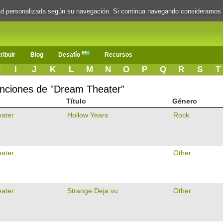
dad personalizada según su navegación. Si continua navegando consideramos
ribuir
Blog
Desafío
Recursos
H
I
J
K
L
M
N
O
P
Q
R
S
T
canciones de "Dream Theater"
Título
Género
ater
Hollow Years
Rock
ater
Other
ater
Strange Deja vu
Other