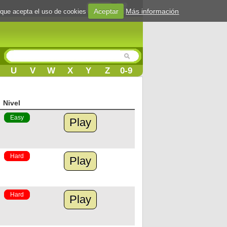
Login
Aceptar
Más información
 que acepta el uso de cookies
U
V
W
X
Y
Z
0-9
Nivel
Easy
Play
Hard
Play
Hard
Play