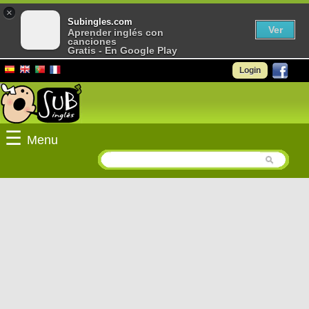
×
Subingles.com
Ver
Aprender inglés con
canciones
Gratis - En Google Play
Login
☰
Menu