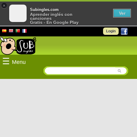
×
Subingles.com
Ver
Aprender inglés con
canciones
Gratis - En Google Play
Login
☰
Menu