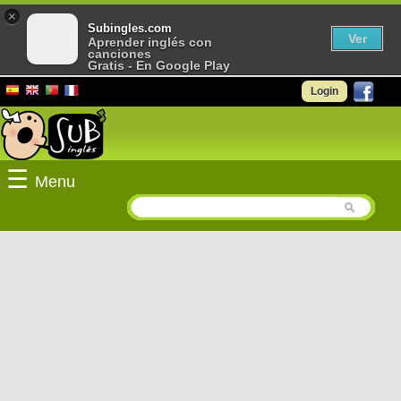
×
Subingles.com
Ver
Aprender inglés con
canciones
Gratis - En Google Play
Login
☰
Menu