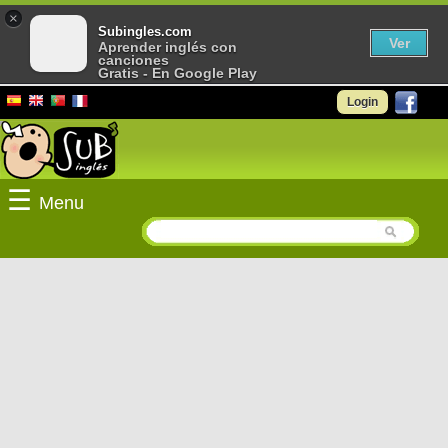
×
Subingles.com
Ver
Aprender inglés con
canciones
Gratis - En Google Play
Login
☰
Menu