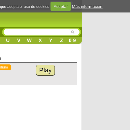
Login
Aceptar
Más información
 que acepta el uso de cookies
U
V
W
X
Y
Z
0-9
l
dium
Play