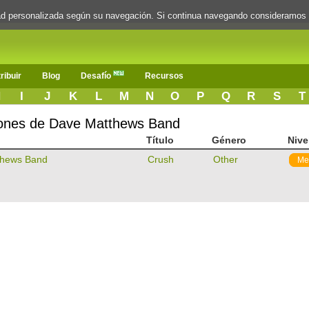
dad personalizada según su navegación. Si continua navegando consideramos
ribuir
Blog
Desafío
Recursos
H
I
J
K
L
M
N
O
P
Q
R
S
T
ciones de Dave Matthews Band
Título
Género
Nive
thews Band
Crush
Other
Me