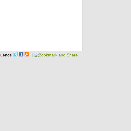
guenos
|