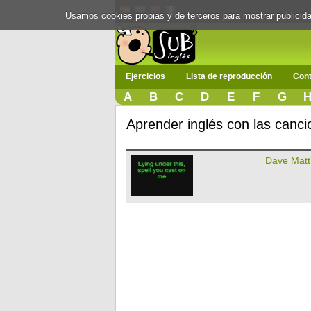
Usamos cookies propias y de terceros para mostrar publici
Ejercicios
Lista de reproducción
Cont
A
B
C
D
E
F
G
Aprender inglés con las can
Dave Mat