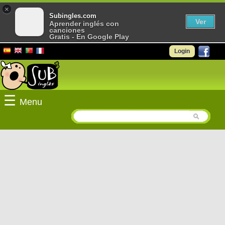
×
Subingles.com
Ver
Aprender inglés con
canciones
Gratis - En Google Play
Login
☰
Menu