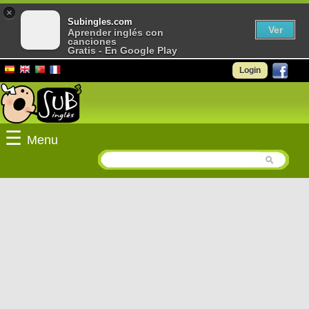
×
Subingles.com
Ver
Aprender inglés con
canciones
Gratis - En Google Play
Login
☰
Menu