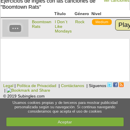
Ejercicios de inglés con las canciones de
Ver canciones
"Boomtown Rats"
Título
Género
Nivel
Boomtown
I Don`t
Rock
Medium
Pla
Rats
Like
Mondays
Legal
|
Política de Privacidad
|
Contáctanos
| Síguenos
|
© 2019 Subingles.com
Usamos cookies propias y de terceros para mostrar publicidad
personalizada según su navegación. Si continua navegando
consideramos que acepta el uso de cookies
Aceptar