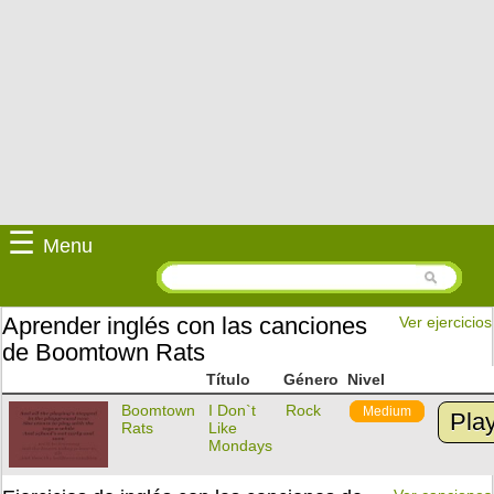
☰
Menu
Aprender inglés con las canciones
Ver ejercicios
de Boomtown Rats
Título
Género
Nivel
Boomtown
I Don`t
Rock
Medium
Pla
Rats
Like
Mondays