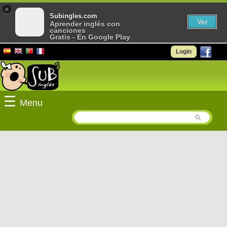
×
Subingles.com
Ver
Aprender inglés con
canciones
Gratis - En Google Play
Login
☰
Menu