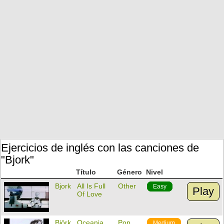
Ejercicios de inglés con las canciones de
"Bjork"
Título
Género
Nivel
Bjork
All Is Full
Other
Easy
Play
Of Love
Björk
Oceania
Pop
Medium