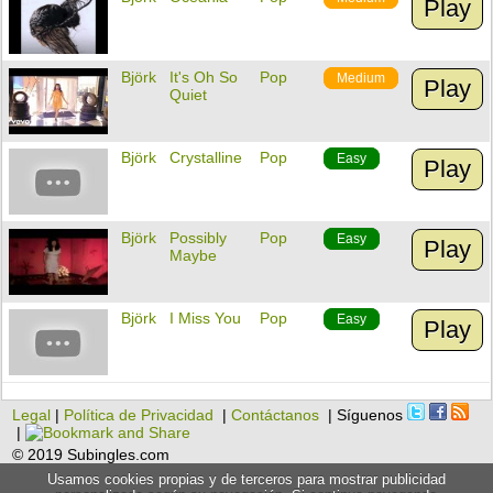
Play
Björk
It's Oh So
Pop
Medium
Play
Quiet
Björk
Crystalline
Pop
Easy
Play
Björk
Possibly
Pop
Easy
Play
Maybe
Björk
I Miss You
Pop
Easy
Play
Legal
|
Política de Privacidad
|
Contáctanos
| Síguenos
|
© 2019 Subingles.com
Usamos cookies propias y de terceros para mostrar publicidad