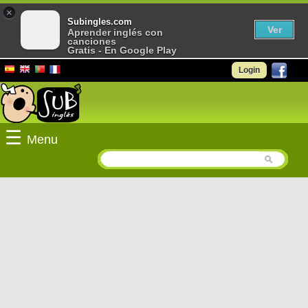
×
Subingles.com
Ver
Aprender inglés con
canciones
Gratis - En Google Play
Login
☰
Menu