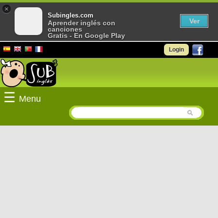
×
Subingles.com
Ver
Aprender inglés con
canciones
Gratis - En Google Play
Login
☰
Menu