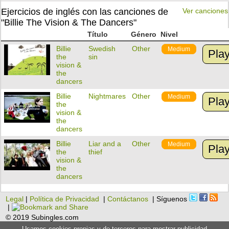
Ejercicios de inglés con las canciones de
Ver canciones
"Billie The Vision & The Dancers"
Título
Género
Nivel
Billie
Swedish
Other
Medium
Pla
the
sin
vision &
the
dancers
Billie
Nightmares
Other
Medium
Pla
the
vision &
the
dancers
Billie
Liar and a
Other
Medium
Pla
the
thief
vision &
the
dancers
Legal
|
Política de Privacidad
|
Contáctanos
| Síguenos
|
© 2019 Subingles.com
Usamos cookies propias y de terceros para mostrar publicidad