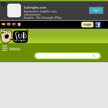
×
Subingles.com
Ver
Aprender inglés con
canciones
Gratis - En Google Play
Login
☰
Menu